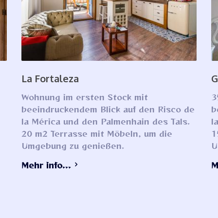
La Fortaleza
G
Wohnung im ersten Stock mit
3
beeindruckendem Blick auf den Risco de
b
la Mérica und den Palmenhain des Tals.
l
g
20 m2 Terrasse mit Möbeln, um die
1
Umgebung zu genießen.
U
Mehr info...
M