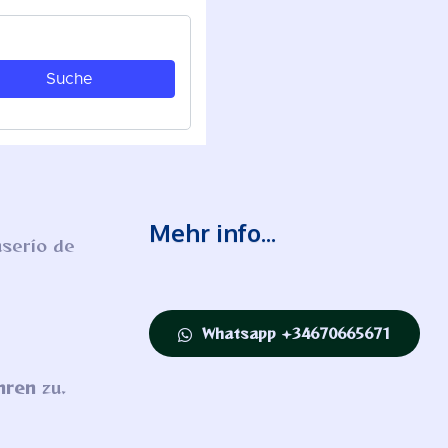
Mehr info...
serío de
Whatsapp +34670665671
hren
zu.