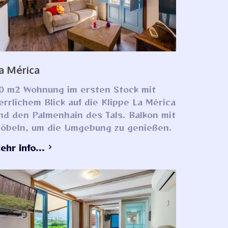
a Mérica
0 m2 Wohnung im ersten Stock mit
errlichem Blick auf die Klippe La Mérica
nd den Palmenhain des Tals. Balkon mit
öbeln, um die Umgebung zu genießen.
ehr info...